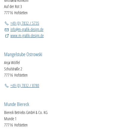
Michaela Rohkohl
Auf der Rot 3
77716 Hofstetten
+49 (0) 7832 / 5735
info
@
m-grafik-design.de
www.m-grafik-design.de
Mangelstube Ostrowski
Anja Wölfel
Schulstraße 2
77716 Hofstetten
+49 (0) 7832 / 8780
Munde Biereck
Biereck Betriebs GmbH & Co. KG
Munde 1
77716 Hofstetten