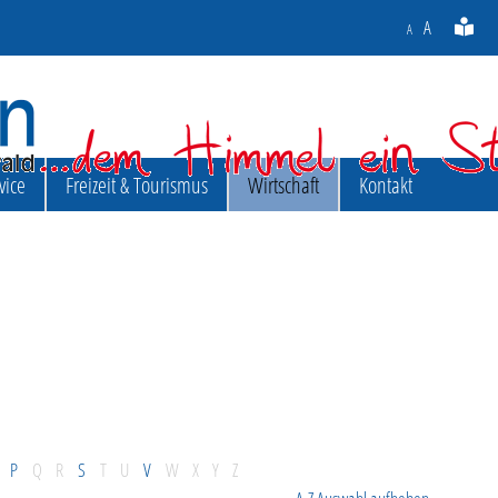
A
A
vice
Freizeit & Tourismus
Wirtschaft
Kontakt
P
Q
R
S
T
U
V
W
X
Y
Z