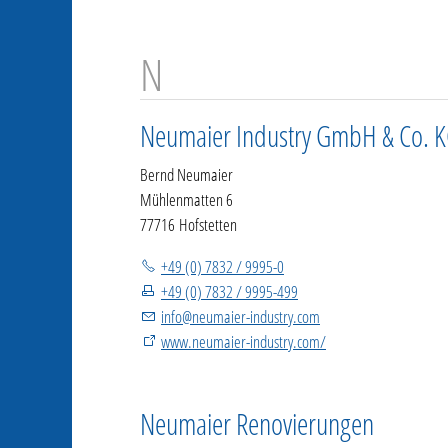
Neumaier Industry GmbH & Co. 
Bernd Neumaier
Mühlenmatten 6
77716 Hofstetten
+49 (0) 7832 / 9995-0
+49 (0) 7832 / 9995-499
info
@
neumaier-industry.com
www.neumaier-industry.com/
Neumaier Renovierungen