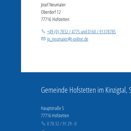
Josef Neumaier
Oberdorf 12
77716 Hofstetten
+49 (0) 7832 / 4775 und 0160 / 91378785
jo_neumaier
@
t-online.de
Gemeinde Hofstetten im Kinzigtal,
Hauptstraße 5
77716 Hofstetten
0 78 32 / 91 29 - 0