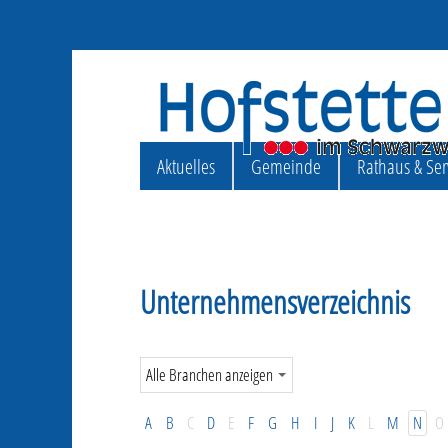
Aktuelles
Gemeinde
Rathaus & Ser
Unternehmensverzeichnis
A
B
C
D
E
F
G
H
I
J
K
L
M
N
O