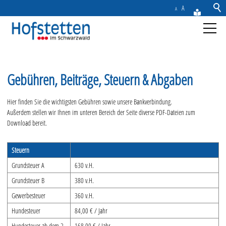
A
A
Aktuelles
Gebühren, Beiträge, Steuern & Abgaben
Gemeinde
Hier finden Sie die wichtigsten Gebühren sowie unsere Bankverbindung.
Außerdem stellen wir Ihnen im unteren Bereich der Seite diverse PDF-Dateien zum
Rathaus & Service
Download bereit.
Ansprechpartner
Steuern
Karriere
Grundsteuer A
630 v.H.
Bürgerblatt
Grundsteuer B
380 v.H.
Gebühren, Beiträge, Steuern & Abgaben
Gewerbesteuer
360 v.H.
Formulare & Satzungen
Hundesteuer
84,00 € / Jahr
Bauen in Hofstetten
Hundesteuer ab dem 2.
168,00 € / Jahr