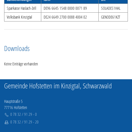
Sparkasse Haslach-Zell
DE96 6645 1548 0000 0071 89
SOLADES1HAL
Volksbank Kinzigtal
DE24 6649 2700 0088 4004 02
GENODE61KZT
Downloads
Keine Einträge vorhanden
Gemeinde Hofstetten im Kinzigtal, Schwarzwald
Hauptstraße 5
77716 Hofstetten
0 78 32 / 91 29 - 0
0 78 32 / 91 29 - 20