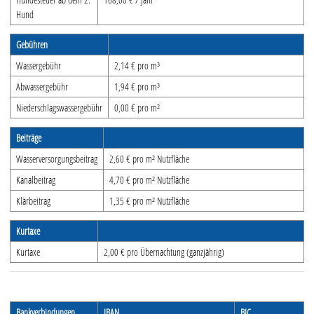
Aktuelle Ausschreibung
Hund
Freizeit & Tourismus
Gebühren
Wassergebühr
2,14 € pro m³
Wirtschaft
Abwassergebühr
1,94 € pro m³
Niederschlagswassergebühr
0,00 € pro m²
Kontakt
Beiträge
Wasserversorgungsbeitrag
2,60 € pro m² Nutzfläche
Kanalbeitrag
4,70 € pro m² Nutzfläche
Klärbeitrag
1,35 € pro m² Nutzfläche
Kurtaxe
Kurtaxe
2,00 € pro Übernachtung (ganzjährig)
Bankverbindungen
IBAN
BIC