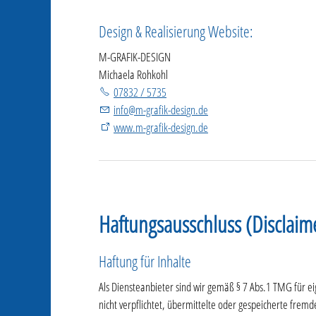
Design & Realisierung Website:
M-GRAFIK-DESIGN
Michaela Rohkohl
07832 / 5735
nf
m-gr
f
k-d
s
gn
d
www.m-grafik-design.de
Haftungsausschluss (Disclaim
Haftung für Inhalte
Als Diensteanbieter sind wir gemäß § 7 Abs.1 TMG für ei
nicht verpflichtet, übermittelte oder gespeicherte frem