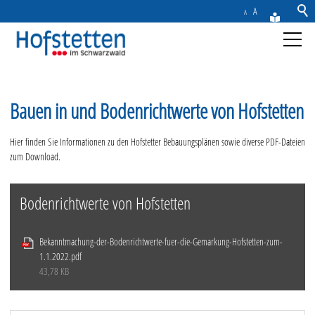
A
A
Aktuelles
Bauen in und Bodenrichtwerte von Hofstetten
Gemeinde
Hier finden Sie Informationen zu den Hofstetter Bebauungsplänen sowie diverse PDF-Dateien
zum Download.
Rathaus & Service
Ansprechpartner
Bodenrichtwerte von Hofstetten
Karriere
Bürgerblatt
Bekanntmachung-der-Bodenrichtwerte-fuer-die-Gemarkung-Hofstetten-zum-
Gebühren, Beiträge, Steuern & Abgaben
1.1.2022.pdf
43,78 KB
Formulare & Satzungen
Bauen in Hofstetten