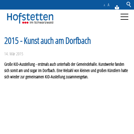
A
A
Aktuelles
2015 - Kunst auch am Dorfbach
Gemeinde
14. Mär 2015
Große KiD-Ausstellung - erstmals auch unterhalb der Gemeindehalle. Kunstwerke fanden
Rathaus & Service
sich somit am und sogar im Dorfbach. Eine Vielzahl von kleinen und großen Künstlern hatte
sich wieder zur gemeinsamen KiD-Austellung zusammengetan.
Freizeit & Tourismus
Wirtschaft
Kontakt