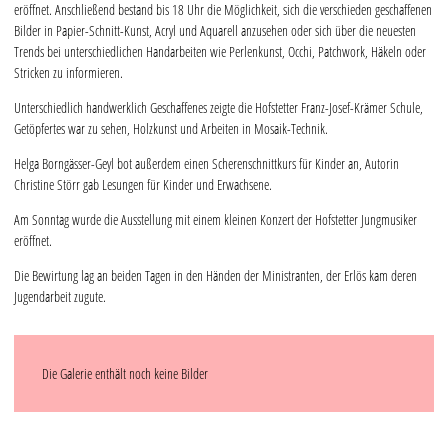
eröffnet. Anschließend bestand bis 18 Uhr die Möglichkeit, sich die verschieden geschaffenen
Bilder in Papier-Schnitt-Kunst, Acryl und Aquarell anzusehen oder sich über die neuesten
Trends bei unterschiedlichen Handarbeiten wie Perlenkunst, Occhi, Patchwork, Häkeln oder
Stricken zu informieren.
Unterschiedlich handwerklich Geschaffenes zeigte die Hofstetter Franz-Josef-Krämer Schule,
Getöpfertes war zu sehen, Holzkunst und Arbeiten in Mosaik-Technik.
Helga Borngässer-Geyl bot außerdem einen Scherenschnittkurs für Kinder an, Autorin
Christine Störr gab Lesungen für Kinder und Erwachsene.
Am Sonntag wurde die Ausstellung mit einem kleinen Konzert der Hofstetter Jungmusiker
eröffnet.
Die Bewirtung lag an beiden Tagen in den Händen der Ministranten, der Erlös kam deren
Jugendarbeit zugute.
Die Galerie enthält noch keine Bilder