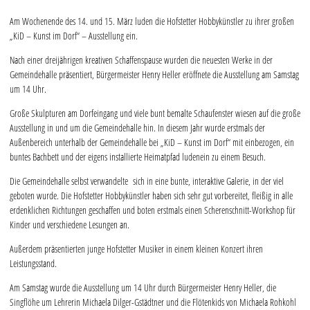
Am Wochenende des 14. und 15. März luden die Hofstetter Hobbykünstler zu ihrer großen
„KiD – Kunst im Dorf“ – Ausstellung ein.
Nach einer dreijährigen kreativen Schaffenspause wurden die neuesten Werke in der
Gemeindehalle präsentiert, Bürgermeister Henry Heller eröffnete die Ausstellung am Samstag
um 14 Uhr.
Große Skulpturen am Dorfeingang und viele bunt bemalte Schaufenster wiesen auf die große
Ausstellung in und um die Gemeindehalle hin. In diesem Jahr wurde erstmals der
Außenbereich unterhalb der Gemeindehalle bei „KiD – Kunst im Dorf“ mit einbezogen, ein
buntes Bachbett und der eigens installierte Heimatpfad ludenein zu einem Besuch.
Die Gemeindehalle selbst verwandelte sich in eine bunte, interaktive Galerie, in der viel
geboten wurde. Die Hofstetter Hobbykünstler haben sich sehr gut vorbereitet, fleißig in alle
erdenklichen Richtungen geschaffen und boten erstmals einen Scherenschnitt-Workshop für
Kinder und verschiedene Lesungen an.
Außerdem präsentierten junge Hofstetter Musiker in einem kleinen Konzert ihren
Leistungsstand.
Am Samstag wurde die Ausstellung um 14 Uhr durch Bürgermeister Henry Heller, die
Singflöhe um Lehrerin Michaela Dilger-Gstädtner und die Flötenkids von Michaela Rohkohl