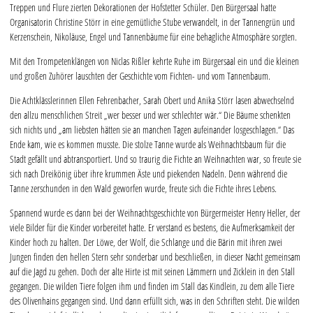
Treppen und Flure zierten Dekorationen der Hofstetter Schüler. Den Bürgersaal hatte
Organisatorin Christine Störr in eine gemütliche Stube verwandelt, in der Tannengrün und
Kerzenschein, Nikoläuse, Engel und Tannenbäume für eine behagliche Atmosphäre sorgten.
Mit den Trompetenklängen von Niclas Rißler kehrte Ruhe im Bürgersaal ein und die kleinen
und großen Zuhörer lauschten der Geschichte vom Fichten- und vom Tannenbaum.
Die Achtklässlerinnen Ellen Fehrenbacher, Sarah Obert und Anika Störr lasen abwechselnd
den allzu menschlichen Streit „wer besser und wer schlechter wär.“ Die Bäume schenkten
sich nichts und „am liebsten hätten sie an manchen Tagen aufeinander losgeschlagen.“ Das
Ende kam, wie es kommen musste. Die stolze Tanne wurde als Weihnachtsbaum für die
Stadt gefällt und abtransportiert. Und so traurig die Fichte an Weihnachten war, so freute sie
sich nach Dreikönig über ihre krummen Äste und piekenden Nadeln. Denn während die
Tanne zerschunden in den Wald geworfen wurde, freute sich die Fichte ihres Lebens.
Spannend wurde es dann bei der Weihnachtsgeschichte von Bürgermeister Henry Heller, der
viele Bilder für die Kinder vorbereitet hatte. Er verstand es bestens, die Aufmerksamkeit der
Kinder hoch zu halten. Der Löwe, der Wolf, die Schlange und die Bärin mit ihren zwei
Jungen finden den hellen Stern sehr sonderbar und beschließen, in dieser Nacht gemeinsam
auf die Jagd zu gehen. Doch der alte Hirte ist mit seinen Lämmern und Zicklein in den Stall
gegangen. Die wilden Tiere folgen ihm und finden im Stall das Kindlein, zu dem alle Tiere
des Olivenhains gegangen sind. Und dann erfüllt sich, was in den Schriften steht. Die wilden