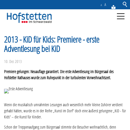
A
A
Aktuelles
2013 - KiD für Kids: Premiere - erste
Adventlesung bei KiD
Gemeinde
10. Dez 2013
Rathaus & Service
Premiere gelungen: Neuauflage garantiert. Die erste Adventlesung im Bürgersaal des
Hofstetter Rathauses wurde zum Ruhepunkt in der turbulenten Vorweihnachtszeit.
Freizeit & Tourismus
Wirtschaft
Wenn die musikalisch umrahmten Lesungen auch wesentlich mehr kleine Zuhörer verdient
gehabt hätten, wurde es in der Reihe „Kunst im Dorf“ doch eine äußerst gelungene „KiD - für
Kontakt
Kids“ – die Kunst für Kinder.
Schon der Treppenaufgang zum Bürgersaal stimmte die Besucher weihnachtlich, denn