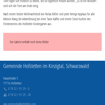
Tiere legen sich friedlich zu denen, die sie eigentlich fressen wollten. „Es ist ein Wunder“,
sind sich die Tiere am Ende einig.
Nach einem letzten Weihnachtslied von Niclas Rißler und jeder Menge Applaus für alle
Akteure klang die Adventlesung bei einer Tasse Kaffee und einem Stück Kuchen des
Fördervereins des Hofstetter Kindergarten aus.
Die Galerie enthält noch keine Bilder
Gemeinde Hofstetten im Kinzigtal, Schwarzwald
Hauptstraße 5
77716 Hofstetten
0 78 32 / 91 29 - 0
0 78 32 / 91 29 - 20
g
m
nd
h
fst
tt
n
c
m