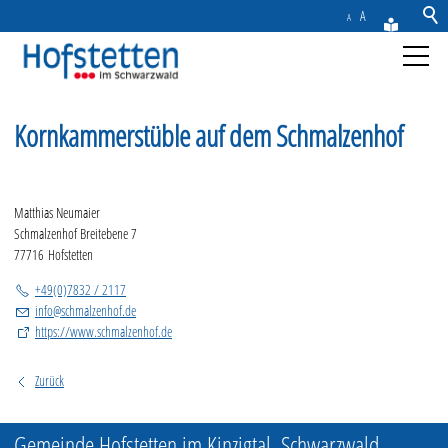
A
A
Aktuelles
Kornkammerstüble auf dem Schmalzenhof
Gemeinde
Matthias Neumaier
Rathaus & Service
Schmalzenhof Breitebene 7
77716 Hofstetten
Freizeit & Tourismus
+49(0)7832 / 2117
info
@
schmalzenhof.de
https://www.schmalzenhof.de
Wirtschaft
Zurück
Kontakt
Gemeinde Hofstetten im Kinzigtal, Schwarzwald